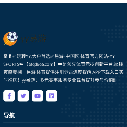
🧧🧧✅玩转YY,大户首选✅易游·(中国区)体育官方网站-YY
SPORTS👑【bfqd666.com】👑是领先体育竞技创新平台,赢钱
爽感爆棚！易游·体育提供注册登录进度提醒,APP下载入口实
时推送！yy易游：多元赛事服务专业舞台提升参与价值!!!
导航