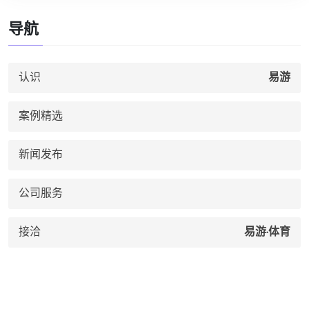
导航
认识
易游
案例精选
新闻发布
公司服务
接洽
易游·体育