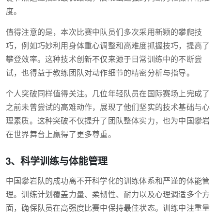
度。
值得注意的是，本次比赛中队员们多次采用新颖的攀爬技
巧，例如巧妙利用身体重心调整和高难度抓握技巧，提高了
攀登效率。这种技术创新不仅来源于日常训练中的不断尝
试，也得益于教练团队对动作细节的精密分析与指导。
个人突破同样值得关注。几位年轻队员在国际赛场上完成了
之前未曾尝试的高难动作，展现了他们坚实的技术基础与心
理素质。这种突破不仅提升了团队整体实力，也为中国攀岩
在世界舞台上赢得了更多尊重。
3、科学训练与体能管理
中国攀岩队的成功离不开科学化的训练体系和严谨的体能管
理。训练计划覆盖力量、柔韧性、耐力以及心理调适多个方
面，确保队员在高强度比赛中保持最佳状态。训练中注重量