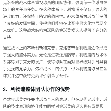
克洛普的战术体系重视球员的团队协作，强调每一位球员在
场上的责任与任务。在这种体系下，利物浦不仅有了强大的
进攻能力，还保持了防守的稳固性。战术体系为球员们提供
了良好的发挥空间，使得他们能够在比赛中最大化地展现个
人优势。这种战术结构为球队的金球奖候选人提供了充分的
支持。
通过战术上的不断创新和完善，克洛普带领利物浦逐渐形成
了强大的整体实力。无论是进攻还是防守，利物浦的战术体
系都得到了充分的发挥，使得球队在面对世界级对手时具有
了更强的竞争力。这种战术上的优势，也为利物浦球员在金
球奖评选中获得更高评价创造了条件。
3、利物浦整体团队协作的优势
虽然金球奖更多关注球员个人的表现，但在现代足球中，球
队的整体表现和协作能力同样对金球奖的评选具有重要影