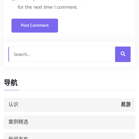
for the next time I comment.
导航
认识
易游
案例精选