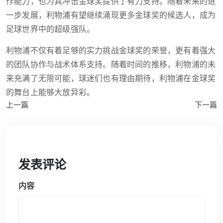
作能力，也为其冲击金球奖提供了有力支持。随着未来的进
一步发展，利物浦有望继续涌现更多金球奖的候选人，成为
足球世界中的超级强队。
利物浦不仅有着足够的实力挑战金球奖的荣誉，更有着强大
的团队协作与战术体系支持。随着时间的推移，利物浦的未
来充满了无限可能，球迷们也有理由期待，利物浦在金球奖
的舞台上能够大放异彩。
上一篇
下一篇
发表评论
内容