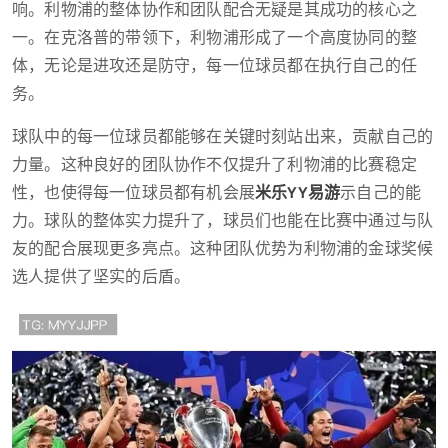
响。利物浦的整体协作和团队配合无疑是其成功的核心之
一。在克洛普的带领下，利物浦形成了一个高度协同的整
体，无论是进攻还是防守，每一位球员都在执行自己的任
务。
球队中的每一位球员都能够在关键时刻站出来，贡献自己的
力量。这种良好的团队协作不仅提升了利物浦的比赛稳定
性，也使得每一位球员都有机会展
米乐YY易游
示自己的能
力。球队的整体实力提升了，球员们也能在比赛中通过与队
友的配合展现更多亮点。这种团队优势为利物浦的金球奖候
选人提供了坚实的后盾。